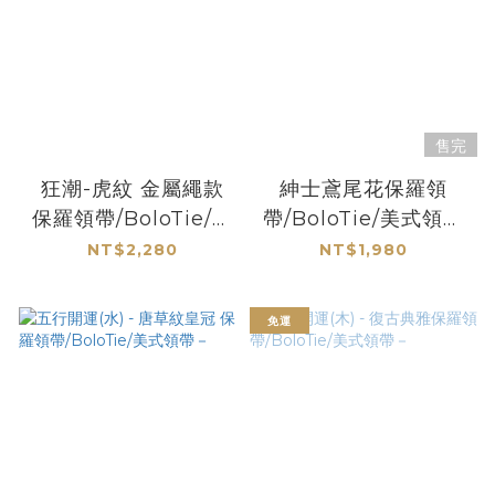
售完
狂潮-虎紋 金屬繩款
紳士鳶尾花保羅領
保羅領帶/BoloTie/美
帶/BoloTie/美式領帶
式領帶－
－
NT$2,280
NT$1,980
免運