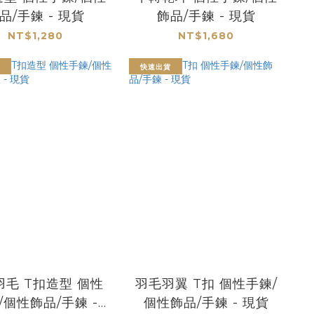
品/手鍊 - 現貨
飾品/手鍊 - 現貨
NT$1,280
NT$1,680
快速出貨
羽毛 T扣造型 個性
羽毛羽翼 T扣 個性手鍊/
/個性飾品/手鍊 -
個性飾品/手鍊 - 現貨