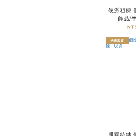
硬派粗鍊 
飾品/手
NT
快速出貨
凱爾特結 