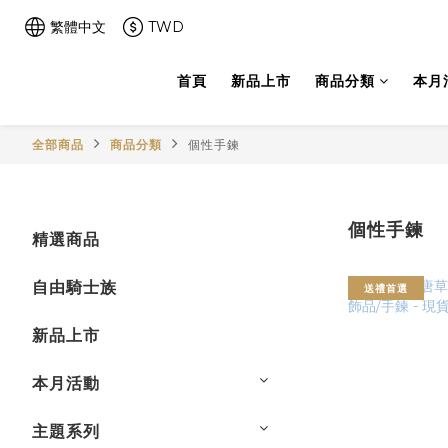
繁體中文
TWD
首頁
新品上市
商品分類
本月
全部商品
商品分類
個性手鍊
個性手鍊
精選商品
自由騎士族
送禮首選
新品上市
本月活動
主題系列