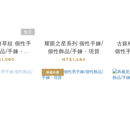
售完
唐草紋 個性手
耀眼之星系列 個性手鍊/
古銀
品/手鍊 - 現
個性飾品/手鍊 - 現貨
個性手
貨
1,980
NT$1,480
快速出貨