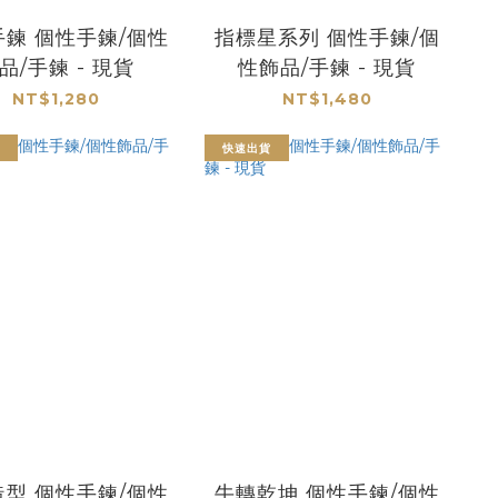
鍊 個性手鍊/個性
指標星系列 個性手鍊/個
品/手鍊 - 現貨
性飾品/手鍊 - 現貨
NT$1,280
NT$1,480
快速出貨
型 個性手鍊/個性
牛轉乾坤 個性手鍊/個性