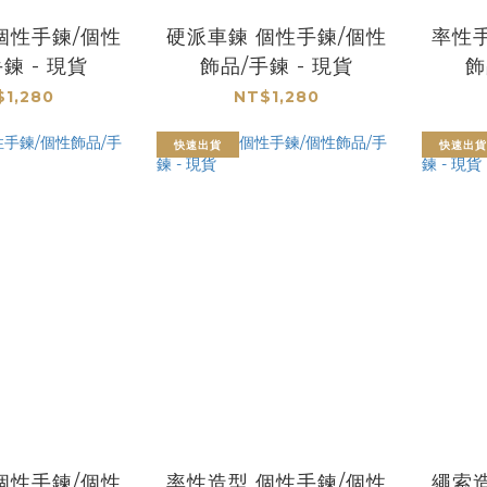
個性手鍊/個性
硬派車鍊 個性手鍊/個性
率性手
鍊 - 現貨
飾品/手鍊 - 現貨
飾
$1,280
NT$1,280
快速出貨
快速出貨
個性手鍊/個性
率性造型 個性手鍊/個性
繩索造