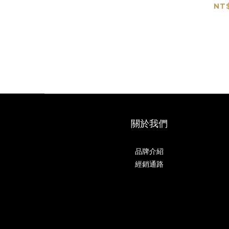
NT$
關於我們
品牌介紹
經銷通路