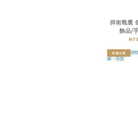
捍衛戰鷹 
飾品/手
NT$
快速出貨