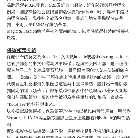
品牌經營有B2C零售、B2B及訂製化服務，近年陸續與品牌聯名，
例如：國際扶輪社公益限量聯名保羅領帶(Bolo tie) 、職棒中信兄
弟聯名飾品、職棒味全龍聯名項鍊、美式印地安重機聯名皮帶
扣、東海大學EMBA保羅領帶等。
Magic & Fashion時尚穿搭的魔術師MF，以率性飾品打造帥性穿搭
風格。
保羅領帶介紹
保羅領帶的英文為Bolo Tie，又叫做bola tie或者shoestring necktie，
也有少部分的中文翻譯為波洛領帶，起源於美國西部，是一種搭
配在脖子上的金屬或寶石配飾， 最早跟美國印地安人傳統服飾有
關。 「Bola」意即牛仔騎在馬上時用以捕捉動物的拋繩，1940年
代美國亞利桑那州的银匠從這道具中獲得靈感，設計出一種以銀
扣固定的繩狀領帶，西部拓荒時代很多牛仔也學著印地安人穿戴
類似的繩狀領帶，所以往往被視為牛仔服飾的裝飾品，這就是
“Bolol Tie”的始祖與由來。
現今搭配服飾穿搭，保羅領帶(bolo tie)已被推向時尚舞台，時尚界
Versace、PRADA等品牌或國際巨星身上也能看到Bolo tie的時尚熱
潮。
西裝襯衫搭傳統領帶一成不變，保羅領帶是取代沉悶的未來時