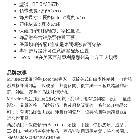
型號 :
BTIJA1267N
領帶總長 : 約96 cm
飾片尺寸：
長約6.3cm*寬約5.4cm
領繩材質 : 真皮皮繩
保羅領帶風格極致、率性呈現。
飾品融合古銀染黑作舊工藝。
保羅領帶搭配T恤或是休閒襯衫皆可穿搭
專利飾片設計可任意調整配戴位置
Bolo Tie在美國西部亞利桑那州為官方正式領帶
品牌故事
MF select保羅領帶(Bolo tie)專家，源於美式自由率性精神，打造強
烈風格穿搭飾品，以硬派、都會休閒、復古紳士三種風格詮釋狂
野、帥氣、經典等品味引領潮流。
MF select為亞邦創意(股)公司旗下品牌，擁有從開發、設計、量產
製造、品質管控、品牌行銷、售後服務等完整一條龍MIT精品公
司，所有飾品除金工設計師自行開發外，也與來自歐美跨國設計
師合作開發。
商品項目：保羅領帶(Bolo tie)、項鍊、手鍊、快拆皮帶、造型手
工帶扣、潮流帽等率性飾品，商品皆使用環保材質，符合美國加
州65法案及歐盟REACH法規。