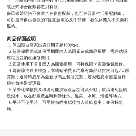
尚，別緻獨特的飾品帶有優雅又精緻的細膩感，讓 bolo tie 在休閒
或正式場合配戴都遊刃有餘。
保羅領帶穿搭不僅適合在宴會配戴，也可在日常生活搭配服飾，
可以選擇自己喜歡的T恤甚至襯衫及牛仔褲，看似休閒又不失自我
風格。
商品保固說明
1. 保固期自店家出貨日期算起180天內。
2.超過保固期或於保固期間內人為因素造成商品損壞，需評估損
壞程度並酌收維修費用。
3.正常使用下若非因人為因素損壞，可持保固卡寄回免費維修。
4.為保障消費者權益，本網站消費者均享有商品到貨次日起7天鑑
賞期；退貨時必須為全新狀態且包裝完整，若因瑕疵則無需自行
額外負擔退貨運費。
5.某些化學物質及環境可能損毀產品功能及外觀，敬請避免接觸
洗銀水，或在配戴產品時到游泳池、溫泉、水療、海邊等地方。
6.平時不使用時，可用軟布輕擦拭後放入首飾盒中，並保持乾
燥。