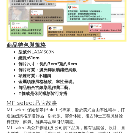
商品特色與規格
型號:
NLAJA1369N
總長:61cm
飾片尺寸：長約7cm*寬約6cm
飾片材質：澳洲鋅原礦鑲嵌純銀
項鍊材質 : 不鏽鋼
金屬項鍊風格極致、率性呈現。
飾品融合古銀染黑作舊工藝。
T恤或是休閒襯衫皆可穿搭
MF select品牌故事
MF select保羅領帶(Bolo tie)專家，源於美式自由率性精神，打
造強烈風格穿搭飾品，以硬派、都會休閒、復古紳士三種風格詮
釋狂野、帥氣、經典等品味引領潮流。
MF select為亞邦創意(股)公司旗下品牌，擁有從開發、設計、量