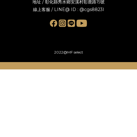
地址 / 彰化縣秀水鄉安溪村彰鹿路15號
線上客服 / LINE@ ID : @cgs8823I
2022@MF select