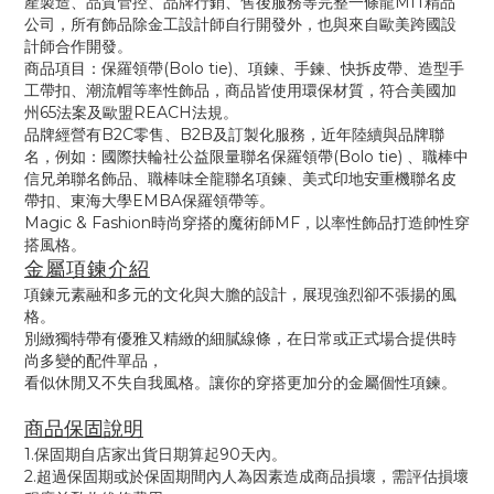
產製造、品質管控、品牌行銷、售後服務等完整一條龍MIT精品
公司，所有飾品除金工設計師自行開發外，也與來自歐美跨國設
計師合作開發。
商品項目：保羅領帶(Bolo tie)、項鍊、手鍊、快拆皮帶、造型手
工帶扣、潮流帽等率性飾品，商品皆使用環保材質，符合美國加
州65法案及歐盟REACH法規。
品牌經營有B2C零售、B2B及訂製化服務，近年陸續與品牌聯
名，例如：國際扶輪社公益限量聯名保羅領帶(Bolo tie) 、職棒中
信兄弟聯名飾品、職棒味全龍聯名項鍊、美式印地安重機聯名皮
帶扣、東海大學EMBA保羅領帶等。
Magic & Fashion時尚穿搭的魔術師MF，以率性飾品打造帥性穿
搭風格。
金屬項鍊介紹
項鍊元素融和多元的文化與大膽的設計
，
展現
強烈卻不張揚的風
格
。
別緻獨特帶有優雅又精緻的細膩線條，在日常或正式場合
提供時
尚多變的配件單品
，
看似休閒又不失自我風格。
讓你的穿搭
更加分的金屬個性項鍊
。
商品保固說明
1.保固期自店家出貨日期算起90天內。
2.超過保固期或於保固期間內人為因素造成商品損壞，需評估損壞