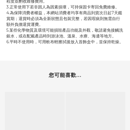
程度並酌收維修費用。
3.正常使用下若非因人為因素損壞，可持保固卡寄回免費維修。
4.為保障消費者權益，本網站消費者均享有商品到貨次日起7天鑑
賞期；退貨時必須為全新狀態且包裝完整，若因瑕疵則無需自行
額外負擔退貨運費。
5.某些化學物質及環境可能損毀產品功能及外觀，敬請避免接觸洗
銀水，或在配戴產品時到游泳池、溫泉、水療、海邊等地方。
6.平時不使用時，可用軟布輕擦拭後放入首飾盒中，並保持乾燥。
您可能喜歡...