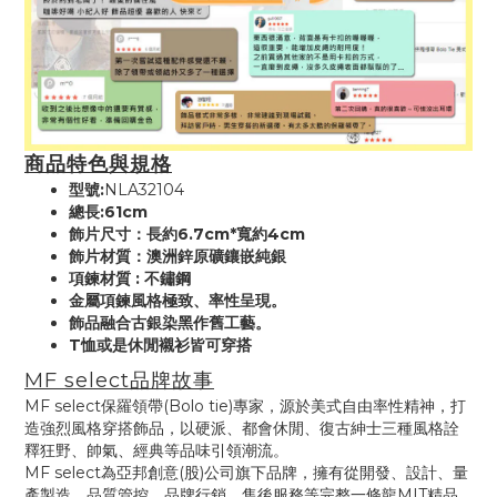
商品特色與規格
型號:
NLA32104
總長:61cm
飾片尺寸：長約6.7cm*寬約4cm
飾片材質：澳洲鋅原礦鑲嵌純銀
項鍊材質 : 不鏽鋼
金屬項鍊風格極致、率性呈現。
飾品融合古銀染黑作舊工藝。
T恤或是休閒襯衫皆可穿搭
MF select品牌故事
MF select保羅領帶(Bolo tie)專家，源於美式自由率性精神，打
造強烈風格穿搭飾品，以硬派、都會休閒、復古紳士三種風格詮
釋狂野、帥氣、經典等品味引領潮流。
MF select為亞邦創意(股)公司旗下品牌，擁有從開發、設計、量
產製造、品質管控、品牌行銷、售後服務等完整一條龍MIT精品