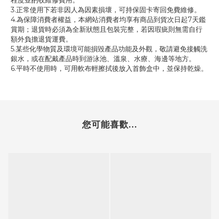
程度並酌收維修費用。
3.正常使用下若非因人為因素損壞，可持保固卡寄回免費維修。
4.為保障消費者權益，本網站消費者均享有商品到貨次日起7天鑑
賞期；退貨時必須為全新狀態且包裝完整，若因瑕疵則無需自行
額外負擔退貨運費。
5.某些化學物質及環境可能損毀產品功能及外觀，敬請避免接觸洗
銀水，或在配戴產品時到游泳池、溫泉、水療、海邊等地方。
6.平時不使用時，可用軟布輕擦拭後放入首飾盒中，並保持乾燥。
您可能喜歡...