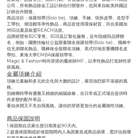
公司，所有飾品除金工設計師自行開發外，也與來自歐美跨國設
計師合作開發。
商品項目：保羅領帶(Bolo tie)、項鍊、手鍊、快拆皮帶、造型手
工帶扣、潮流帽等率性飾品，商品皆使用環保材質，符合美國加
州65法案及歐盟REACH法規。
品牌經營有B2C零售、B2B及訂製化服務，近年陸續與品牌聯
名，例如：國際扶輪社公益限量聯名保羅領帶(Bolo tie) 、職棒中
信兄弟聯名飾品、職棒味全龍聯名項鍊、美式印地安重機聯名皮
帶扣、東海大學EMBA保羅領帶等。
Magic & Fashion時尚穿搭的魔術師MF，以率性飾品打造帥性穿
搭風格。
金屬項鍊介紹
項鍊元素融和多元的文化與大膽的設計
，
展現
強烈卻不張揚的風
格
。
別緻獨特帶有優雅又精緻的細膩線條，在日常或正式場合
提供時
尚多變的配件單品
，
看似休閒又不失自我風格。
讓你的穿搭
更加分的金屬個性項鍊
。
商品保固說明
1.保固期自店家出貨日期算起90天內。
2.超過保固期或於保固期間內人為因素造成商品損壞，需評估損壞