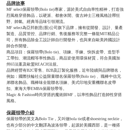
品牌故事
MF select保羅領帶(Bolo tie)專家，源於美式自由率性精神，打造強
烈風格穿搭飾品，以硬派、都會休閒、復古紳士三種風格詮釋狂
野、帥氣、經典等品味引領潮流。
MF select為亞邦創意(股)公司旗下品牌，擁有從開發、設計、量產
製造、品質管控、品牌行銷、售後服務等完整一條龍MIT精品公
司，所有飾品除金工設計師自行開發外，也與來自歐美跨國設計
師合作開發。
商品項目：保羅領帶(Bolo tie)、項鍊、手鍊、快拆皮帶、造型手
工帶扣、潮流帽等率性飾品，商品皆使用環保材質，符合美國加
州65法案及歐盟REACH法規。
品牌經營有B2C零售、B2B及訂製化服務，近年陸續與品牌聯名，
例如：國際扶輪社公益限量聯名保羅領帶(Bolo tie) 、職棒中信兄
弟聯名飾品、職棒味全龍聯名項鍊、美式印地安重機聯名皮帶
扣、東海大學EMBA保羅領帶等。
Magic & Fashion時尚穿搭的魔術師MF，以率性飾品打造帥性穿搭
風格。
保羅領帶介紹
保羅領帶的英文為Bolo Tie，又叫做bola tie或者shoestring necktie，
也有少部分的中文翻譯為波洛領帶，起源於美國西部，是一種搭