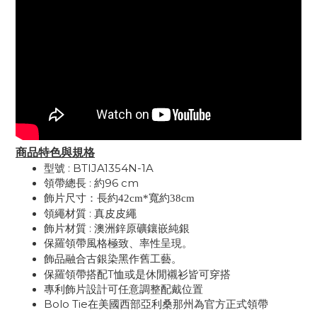
商品特色與規格
型號 :
BTIJA1354N-1A
領帶總長 : 約96 cm
飾片尺寸：
長約42cm*寬約38cm
領繩材質 : 真皮皮繩
飾片材質 : 澳洲鋅原礦鑲嵌純銀
保羅領帶風格極致、率性呈現。
飾品融合古銀染黑作舊工藝。
保羅領帶搭配T恤或是休閒襯衫皆可穿搭
專利飾片設計可任意調整配戴位置
Bolo Tie在美國西部亞利桑那州為官方正式領帶