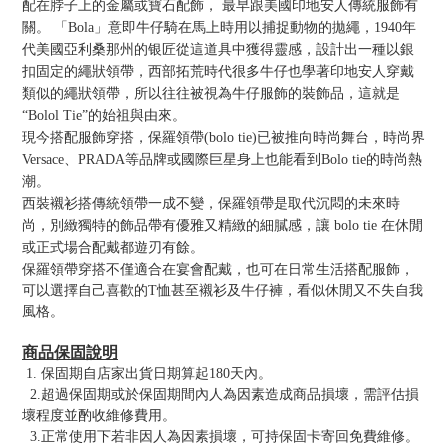
配在脖子上的金屬或寶石配飾， 最早跟美國印地安人傳統服飾有
關。 「Bola」意即牛仔騎在馬上時用以捕捉動物的拋繩，1940年
代美國亞利桑那州的银匠從這道具中獲得靈感，設計出一種以銀
扣固定的繩狀領帶，西部拓荒時代很多牛仔也學著印地安人穿戴
類似的繩狀領帶，所以往往被視為牛仔服飾的裝飾品，這就是
“Bolol Tie”的始祖與由來。
現今搭配服飾穿搭，保羅領帶(bolo tie)已被推向時尚舞台，時尚界
Versace、PRADA等品牌或國際巨星身上也能看到Bolo tie的時尚熱
潮。
西裝襯衫搭傳統領帶一成不變，保羅領帶是取代沉悶的未來時
尚，別緻獨特的飾品帶有優雅又精緻的細膩感，讓 bolo tie 在休閒
或正式場合配戴都遊刃有餘。
保羅領帶穿搭不僅適合在宴會配戴，也可在日常生活搭配服飾，
可以選擇自己喜歡的T恤甚至襯衫及牛仔褲，看似休閒又不失自我
風格。
商品保固說明
1. 保固期自店家出貨日期算起180天內。
2.超過保固期或於保固期間內人為因素造成商品損壞，需評估損
壞程度並酌收維修費用。
3.正常使用下若非因人為因素損壞，可持保固卡寄回免費維修。