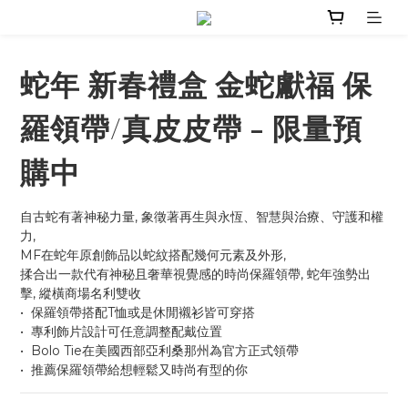
蛇年 新春禮盒 金蛇獻福 保
羅領帶/真皮皮帶 - 限量預
購中
自古蛇有著神秘力量, 象徵著再生與永恆、智慧與治療、守護和權
力, 
MF在蛇年原創飾品以蛇紋搭配幾何元素及外形, 
揉合出一款代有神秘且奢華視覺感的時尚保羅領帶, 蛇年強勢出
擊, 縱橫商場名利雙收
•  保羅領帶搭配T恤或是休閒襯衫皆可穿搭
•  專利飾片設計可任意調整配戴位置
•  Bolo Tie在美國西部亞利桑那州為官方正式領帶
•  推薦保羅領帶給想輕鬆又時尚有型的你