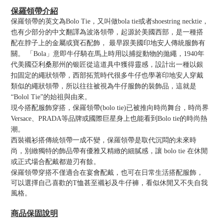
保羅領帶介紹
保羅領帶的英文為Bolo Tie，又叫做bola tie或者shoestring necktie，
也有少部分的中文翻譯為波洛領帶，起源於美國西部，是一種搭
配在脖子上的金屬或寶石配飾， 最早跟美國印地安人傳統服飾有
關。 「Bola」意即牛仔騎在馬上時用以捕捉動物的拋繩，1940年
代美國亞利桑那州的银匠從這道具中獲得靈感，設計出一種以銀
扣固定的繩狀領帶，西部拓荒時代很多牛仔也學著印地安人穿戴
類似的繩狀領帶，所以往往被視為牛仔服飾的裝飾品，這就是
“Bolol Tie”的始祖與由來。
現今搭配服飾穿搭，保羅領帶(bolo tie)已被推向時尚舞台，時尚界
Versace、PRADA等品牌或國際巨星身上也能看到Bolo tie的時尚熱
潮。
西裝襯衫搭傳統領帶一成不變，保羅領帶是取代沉悶的未來時
尚，別緻獨特的飾品帶有優雅又精緻的細膩感，讓 bolo tie 在休閒
或正式場合配戴都遊刃有餘。
保羅領帶穿搭不僅適合在宴會配戴，也可在日常生活搭配服飾，
可以選擇自己喜歡的T恤甚至襯衫及牛仔褲，看似休閒又不失自我
風格。
商品保固說明