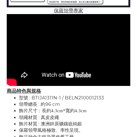
保羅領帶專家
商品特色與規格
型號 :
BTIJA1311N-1 / BELN2100012133
領帶總長 : 約96 cm
飾片尺寸：
長約4.3cm*寬約4.3cm
領繩材質 : 真皮皮繩
飾片材質 : 澳洲鋅原礦鑲嵌純銀
保羅領帶風格極致、率性呈現。
飾品融合古銀染黑作舊工藝。