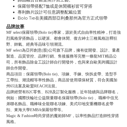
保羅領帶搭配T恤或是休閒襯衫皆可穿搭
專利飾片設計可任意調整配戴位置
Bolo Tie在美國西部亞利桑那州為官方正式領帶
品牌故事
MF select保羅領帶(Bolo tie)專家，源於美式自由率性精神，打造強
烈風格穿搭飾品，以硬派、都會休閒、復古紳士三種風格詮釋狂
野、帥氣、經典等品味引領潮流。
MF select為亞邦創意(股)公司旗下品牌，擁有從開發、設計、量產
製造、品質管控、品牌行銷、售後服務等完整一條龍MIT精品公
司，所有飾品除金工設計師自行開發外，也與來自歐美跨國設計
師合作開發。
商品項目：保羅領帶(Bolo tie)、項鍊、手鍊、快拆皮帶、造型手
工帶扣、潮流帽等率性飾品，商品皆使用環保材質，符合美國加
州65法案及歐盟REACH法規。
品牌經營有B2C零售、B2B及訂製化服務，近年陸續與品牌聯名，
例如：國際扶輪社公益限量聯名保羅領帶(Bolo tie) 、職棒中信兄
弟聯名飾品、職棒味全龍聯名項鍊、美式印地安重機聯名皮帶
扣、東海大學EMBA保羅領帶等。
Magic & Fashion時尚穿搭的魔術師MF，以率性飾品打造帥性穿搭
風格。