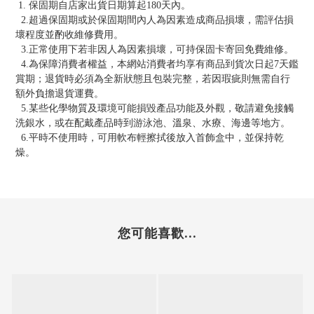
1. 保固期自店家出貨日期算起180天內。
2.超過保固期或於保固期間內人為因素造成商品損壞，需評估損
壞程度並酌收維修費用。
3.正常使用下若非因人為因素損壞，可持保固卡寄回免費維修。
4.為保障消費者權益，本網站消費者均享有商品到貨次日起7天鑑
賞期；退貨時必須為全新狀態且包裝完整，若因瑕疵則無需自行
額外負擔退貨運費。
5.某些化學物質及環境可能損毀產品功能及外觀，敬請避免接觸
洗銀水，或在配戴產品時到游泳池、溫泉、水療、海邊等地方。
6.平時不使用時，可用軟布輕擦拭後放入首飾盒中，並保持乾
燥。
您可能喜歡...