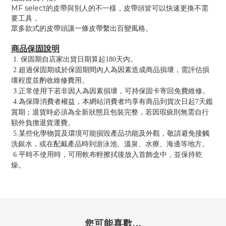
MF select的皮帶與別人的不一樣，皮帶頭皆可以快速更換不需
要工具，
眾多款式的皮帶頭讓一條皮帶繫出百變風格。
商品保固說明
1. 保固期自店家出貨日期算起180天內。
2.超過保固期或於保固期間內人為因素造成商品損壞，需評估損
壞程度並酌收維修費用。
3.正常使用下若非因人為因素損壞，可持保固卡寄回免費維修。
4.為保障消費者權益，本網站消費者均享有商品到貨次日起7天鑑
賞期；退貨時必須為全新狀態且包裝完整，若因瑕疵則無需自行
額外負擔退貨運費。
5.某些化學物質及環境可能損毀產品功能及外觀，敬請避免接觸
洗銀水，或在配戴產品時到游泳池、溫泉、水療、海邊等地方。
6.平時不使用時，可用軟布輕擦拭後放入首飾盒中，並保持乾
燥。
您可能喜歡...