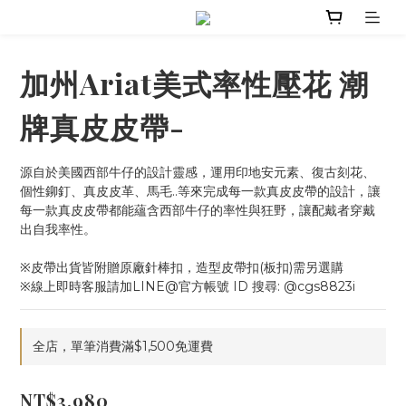
加州Ariat美式率性壓花 潮
牌真皮皮帶-
源自於美國西部牛仔的設計靈感，運用印地安元素、復古刻花、
個性鉚釘、真皮皮革、馬毛..等來完成每一款真皮皮帶的設計，讓
每一款真皮皮帶都能蘊含西部牛仔的率性與狂野，讓配戴者穿戴
出自我率性。
※皮帶出貨皆附贈原廠針棒扣，造型皮帶扣(板扣)需另選購
※線上即時客服請加LINE@官方帳號 ID 搜尋: @cgs8823i
全店，單筆消費滿$1,500免運費
NT$3,980