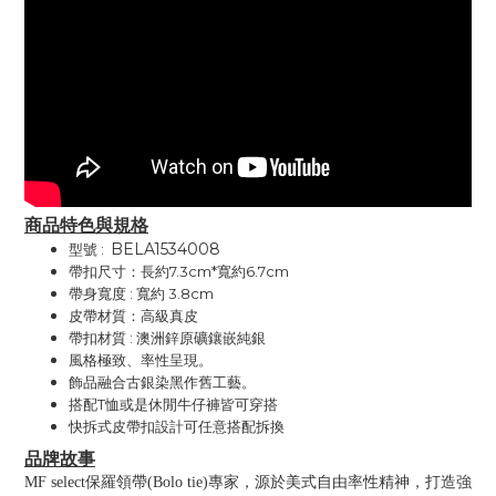
商品特色與規格
BELA1534008
型號 :
帶扣尺寸：長約7.3cm*寬約6.7cm
帶身寬度 : 寬約 3.8cm
皮帶材質：高級真皮
帶扣材質 : 澳洲鋅原礦鑲嵌純銀
風格極致、率性呈現。
飾品融合古銀染黑作舊工藝。
搭配T恤或是休閒牛仔褲皆可穿搭
快拆式皮帶扣設計可任意搭配拆換
品牌故事
MF select保羅領帶(Bolo tie)專家，源於美式自由率性精神，打造強