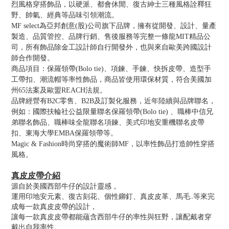
烈風格穿搭飾品，以硬派、都會休閒、復古紳士三種風格詮釋狂
野、帥氣、經典等品味引領潮流。
MF select為亞邦創意(股)公司旗下品牌，擁有從開發、設計、量產
製造、品質管控、品牌行銷、售後服務等完整一條龍MIT精品公
司，所有飾品除金工設計師自行開發外，也與來自歐美跨國設計
師合作開發。
商品項目：保羅領帶(Bolo tie)、項鍊、手鍊、快拆皮帶、造型手
工帶扣、潮流帽等率性飾品，商品皆使用環保材質，符合美國加
州65法案及歐盟REACH法規。
品牌經營有B2C零售、B2B及訂製化服務，近年陸續與品牌聯名，
例如：國際扶輪社公益限量聯名保羅領帶(Bolo tie) 、職棒中信兄
弟聯名飾品、職棒味全龍聯名項鍊、美式印地安重機聯名皮帶
扣、東海大學EMBA保羅領帶等。
Magic & Fashion時尚穿搭的魔術師MF，以率性飾品打造帥性穿搭
風格。
真皮皮帶介紹
源自於美國西部牛仔的設計靈感，
運用印地安元素、復古刻花、個性鉚釘、真皮皮革、馬毛..等來完
成每一款真皮皮帶的設計，
讓每一款真皮皮帶都能蘊含西部牛仔的率性與狂野，讓配戴者穿
戴出自我率性。