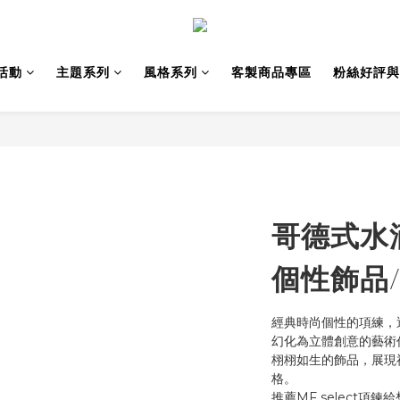
活動
主題系列
風格系列
客製商品專區
粉絲好評與
哥德式水
個性飾品
經典時尚個性的項練，
幻化為立體創意的藝術
栩栩如生的飾品，展現
格。
推薦MF select項