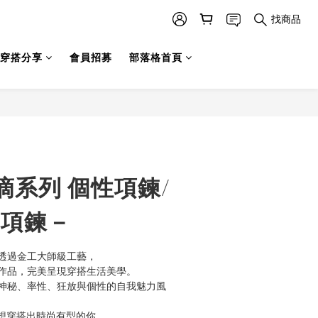
找商品
穿搭分享
會員招募
部落格首頁
滴系列 個性項鍊/
/項鍊－
透過金工大師級工藝，
作品，完美呈現穿搭生活美學。
神秘、率性、狂放與個性的自我魅力風
鍊給想穿搭出時尚有型的你