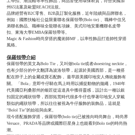
工帶扣、潮流帽等率性飾品，商品皆使用環保材質，符合美國加
州65法案及歐盟REACH法規。
品牌經營有B2C零售、B2B及訂製化服務，近年陸續與品牌聯名，
例如：國際扶輪社公益限量聯名保羅領帶(Bolo tie) 、職棒中信兄
弟聯名飾品、職棒味全龍聯名項鍊、美式印地安重機聯名皮帶
扣、東海大學EMBA保羅領帶等。
Magic & Fashion時尚穿搭的魔術師MF，以率性飾品打造帥性穿搭
風格。
保羅領帶介紹
保羅領帶的英文為Bolo Tie，又叫做bola tie或者shoestring necktie，
也有少部分的中文翻譯為波洛領帶，起源於美國西部，是一種搭
配在脖子上的金屬或寶石配飾， 最早跟美國印地安人傳統服飾有
關。 「Bola」意即牛仔騎在馬上時用以捕捉動物的拋繩，1940年
代美國亞利桑那州的银匠從這道具中獲得靈感，設計出一種以銀
扣固定的繩狀領帶，西部拓荒時代很多牛仔也學著印地安人穿戴
類似的繩狀領帶，所以往往被視為牛仔服飾的裝飾品，這就是
“Bolol Tie”的始祖與由來。
現今搭配服飾穿搭，保羅領帶(bolo tie)已被推向時尚舞台，時尚界
Versace、PRADA等品牌或國際巨星身上也能看到Bolo tie的時尚熱
潮。