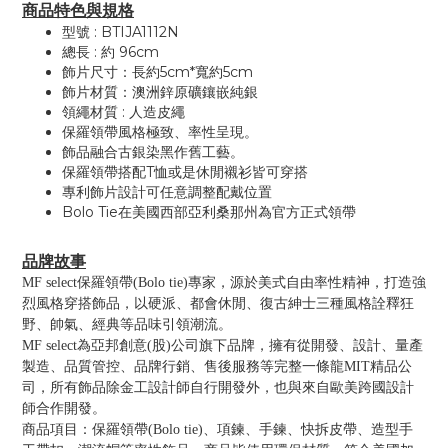
商品特色與規格
型號 : BTIJA1112N
總長 : 約 96cm
飾片尺寸：長約5cm*寬約5cm
飾片材質：澳洲鋅原礦鑲嵌純銀
領繩材質 : 人造皮繩
保羅領帶風格極致、率性呈現。
飾品融合古銀染黑作舊工藝。
保羅領帶搭配T恤或是休閒襯衫皆可穿搭
專利飾片設計可任意調整配戴位置
Bolo Tie在美國西部亞利桑那州為官方正式領帶
品牌故事
MF select保羅領帶(Bolo tie)專家，源於美式自由率性精神，打造強
烈風格穿搭飾品，以硬派、都會休閒、復古紳士三種風格詮釋狂
野、帥氣、經典等品味引領潮流。
MF select為亞邦創意(股)公司旗下品牌，擁有從開發、設計、量產
製造、品質管控、品牌行銷、售後服務等完整一條龍MIT精品公
司，所有飾品除金工設計師自行開發外，也與來自歐美跨國設計
師合作開發。
商品項目：保羅領帶(Bolo tie)、項鍊、手鍊、快拆皮帶、造型手