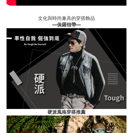
文化與時尚兼具的穿搭飾品
—
保羅領帶
—
硬派風格穿搭推薦