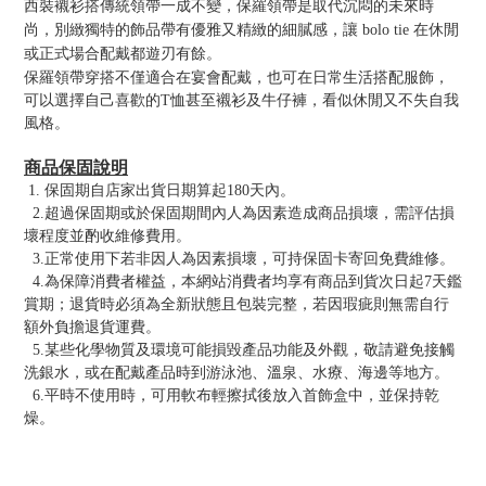
西裝襯衫搭傳統領帶一成不變，保羅領帶是取代沉悶的未來時
尚，別緻獨特的飾品帶有優雅又精緻的細膩感，讓 bolo tie 在休閒
或正式場合配戴都遊刃有餘。
保羅領帶穿搭不僅適合在宴會配戴，也可在日常生活搭配服飾，
可以選擇自己喜歡的T恤甚至襯衫及牛仔褲，看似休閒又不失自我
風格。
商品保固說明
1. 保固期自店家出貨日期算起180天內。
2.超過保固期或於保固期間內人為因素造成商品損壞，需評估損
壞程度並酌收維修費用。
3.正常使用下若非因人為因素損壞，可持保固卡寄回免費維修。
4.為保障消費者權益，本網站消費者均享有商品到貨次日起7天鑑
賞期；退貨時必須為全新狀態且包裝完整，若因瑕疵則無需自行
額外負擔退貨運費。
5.某些化學物質及環境可能損毀產品功能及外觀，敬請避免接觸
洗銀水，或在配戴產品時到游泳池、溫泉、水療、海邊等地方。
6.平時不使用時，可用軟布輕擦拭後放入首飾盒中，並保持乾
燥。