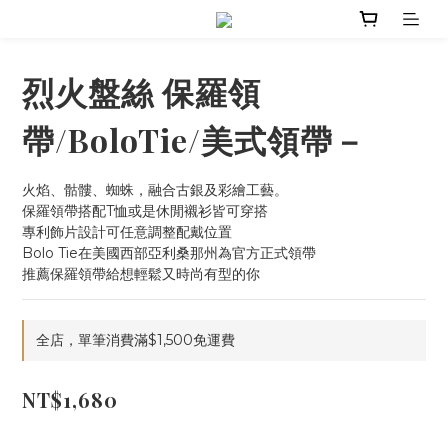
烈火盤絲 保羅領
帶/BoloTie/美式領帶－
火焰、骷髏、蜘蛛，融合古銀及彩繪工藝。
保羅領帶搭配T恤或是休閒襯衫皆可穿搭
專利飾片設計可任意調整配戴位置
Bolo Tie在美國西部亞利桑那州為官方正式領帶
推薦保羅領帶給想輕鬆又時尚有型的你
全店，單筆消費滿$1,500免運費
NT$1,680