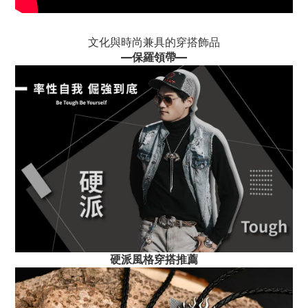
文化與時尚兼具的穿搭飾品
—
保羅領帶
—
硬派風格穿搭推薦