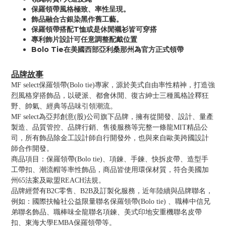
保羅領帶風格極致、率性呈現。
飾品融合古銀染黑作舊工藝。
保羅領帶搭配T恤或是休閒襯衫皆可穿搭
專利飾片設計可任意調整配戴位置
Bolo Tie在美國西部亞利桑那州為官方正式領帶
品牌故事
MF select保羅領帶(Bolo tie)專家，源於美式自由率性精神，打造強
烈風格穿搭飾品，以硬派、都會休閒、復古紳士三種風格詮釋狂
野、帥氣、經典等品味引領潮流。
MF select為亞邦創意(股)公司旗下品牌，擁有從開發、設計、量產
製造、品質管控、品牌行銷、售後服務等完整一條龍MIT精品公
司，所有飾品除金工設計師自行開發外，也與來自歐美跨國設計
師合作開發。
商品項目：保羅領帶(Bolo tie)、項鍊、手鍊、快拆皮帶、造型手
工帶扣、潮流帽等率性飾品，商品皆使用環保材質，符合美國加
州65法案及歐盟REACH法規。
品牌經營有B2C零售、B2B及訂製化服務，近年陸續與品牌聯名，
例如：國際扶輪社公益限量聯名保羅領帶(Bolo tie) 、職棒中信兄
弟聯名飾品、職棒味全龍聯名項鍊、美式印地安重機聯名皮帶
扣、東海大學EMBA保羅領帶等。