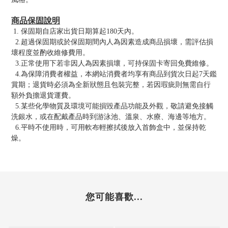
商品保固說明
1. 保固期自店家出貨日期算起180天內。
2.超過保固期或於保固期間內人為因素造成商品損壞，需評估損
壞程度並酌收維修費用。
3.正常使用下若非因人為因素損壞，可持保固卡寄回免費維修。
4.為保障消費者權益，本網站消費者均享有商品到貨次日起7天鑑
賞期；退貨時必須為全新狀態且包裝完整，若因瑕疵則無需自行
額外負擔退貨運費。
5.某些化學物質及環境可能損毀產品功能及外觀，敬請避免接觸
洗銀水，或在配戴產品時到游泳池、溫泉、水療、海邊等地方。
6.平時不使用時，可用軟布輕擦拭後放入首飾盒中，並保持乾
燥。
您可能喜歡...