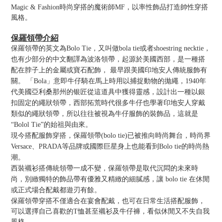
Magic & Fashion時尚穿搭的魔術師MF，以率性飾品打造帥性穿搭
風格。
保羅領帶介紹
保羅領帶的英文為Bolo Tie，又叫做bola tie或者shoestring necktie，
也有少部分的中文翻譯為波洛領帶，起源於美國西部，是一種搭
配在脖子上的金屬或寶石配飾， 最早跟美國印地安人傳統服飾有
關。 「Bola」意即牛仔騎在馬上時用以捕捉動物的拋繩，1940年
代美國亞利桑那州的银匠從這道具中獲得靈感，設計出一種以銀
扣固定的繩狀領帶，西部拓荒時代很多牛仔也學著印地安人穿戴
類似的繩狀領帶，所以往往被視為牛仔服飾的裝飾品，這就是
“Bolol Tie”的始祖與由來。
現今搭配服飾穿搭，保羅領帶(bolo tie)已被推向時尚舞台，時尚界
Versace、PRADA等品牌或國際巨星身上也能看到Bolo tie的時尚熱
潮。
西裝襯衫搭傳統領帶一成不變，保羅領帶是取代沉悶的未來時
尚，別緻獨特的飾品帶有優雅又精緻的細膩感，讓 bolo tie 在休閒
或正式場合配戴都遊刃有餘。
保羅領帶穿搭不僅適合在宴會配戴，也可在日常生活搭配服飾，
可以選擇自己喜歡的T恤甚至襯衫及牛仔褲，看似休閒又不失自我
風格。