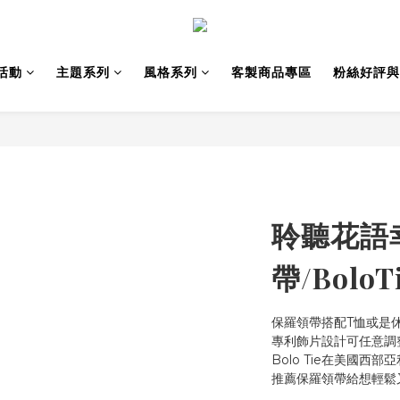
活動
主題系列
風格系列
客製商品專區
粉絲好評與
聆聽花語
帶/Bolo
保羅領帶搭配T恤或是
專利飾片設計可任意調
Bolo Tie在美國西
推薦保羅領帶給想輕鬆