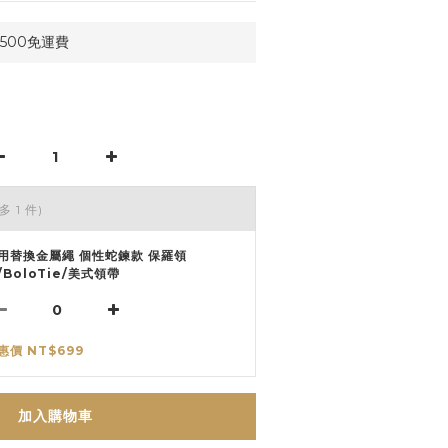
500免運費
多 1 件)
用替換金屬繩 個性蛇鍊款 保羅領
/BoloTie/美式領帶
惠價 NT$699
加入購物車