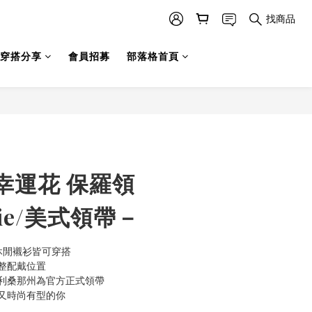
找商品
穿搭分享
會員招募
部落格首頁
幸運花 保羅領
Tie/美式領帶－
休閒襯衫皆可穿搭
整配戴位置
部亞利桑那州為官方正式領帶
又時尚有型的你