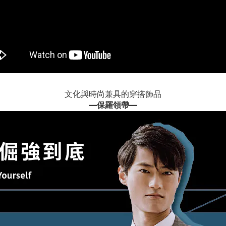
文化與時尚兼具的穿搭飾品
—
保羅領帶
—