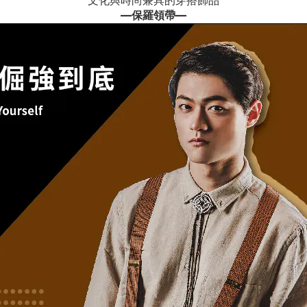
文化與時尚兼具的穿搭飾品
—
保羅領帶
—