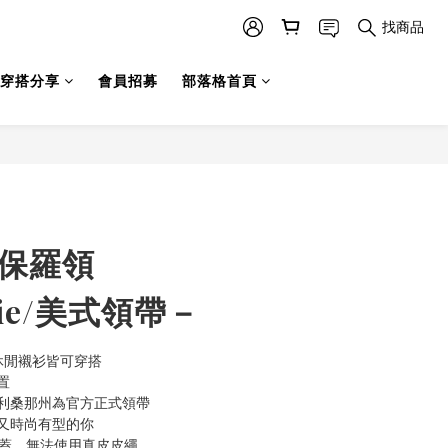
找商品
穿搭分享
會員招募
部落格首頁
 保羅領
Tie/美式領帶－
休閒襯衫皆可穿搭
置
部亞利桑那州為官方正式領帶
又時尚有型的你
背蓋，無法使用真皮皮繩。