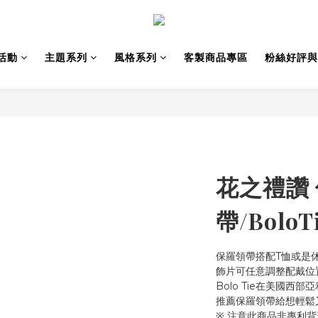
活動
主題系列
風格系列
客製商品專區
粉絲好評與
花之禮讚
帶/Bolo
保羅領帶搭配T恤或是
飾片可任意調整配戴位
Bolo Tie在美國西
推薦保羅領帶給想輕鬆
※ 注意此商品非專利