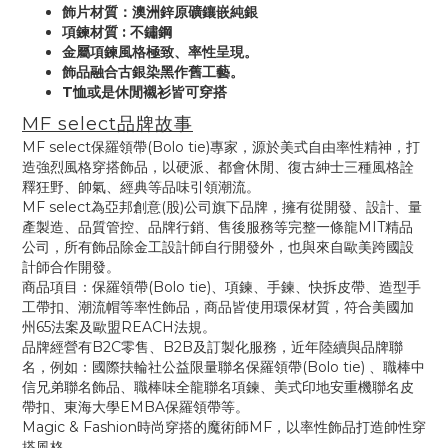
飾片材質：澳洲鋅原礦鑲嵌純銀
項鍊材質 : 不鏽鋼
金屬項鍊風格極致、率性呈現。
飾品融合古銀染黑作舊工藝。
T恤或是休閒襯衫皆可穿搭
MF select品牌故事
MF select保羅領帶(Bolo tie)專家，源於美式自由率性精神，打
造強烈風格穿搭飾品，以硬派、都會休閒、復古紳士三種風格詮
釋狂野、帥氣、經典等品味引領潮流。
MF select為亞邦創意(股)公司旗下品牌，擁有從開發、設計、量
產製造、品質管控、品牌行銷、售後服務等完整一條龍MIT精品
公司，所有飾品除金工設計師自行開發外，也與來自歐美跨國設
計師合作開發。
商品項目：保羅領帶(Bolo tie)、項鍊、手鍊、快拆皮帶、造型手
工帶扣、潮流帽等率性飾品，商品皆使用環保材質，符合美國加
州65法案及歐盟REACH法規。
品牌經營有B2C零售、B2B及訂製化服務，近年陸續與品牌聯
名，例如：國際扶輪社公益限量聯名保羅領帶(Bolo tie) 、職棒中
信兄弟聯名飾品、職棒味全龍聯名項鍊、美式印地安重機聯名皮
帶扣、東海大學EMBA保羅領帶等。
Magic & Fashion時尚穿搭的魔術師MF，以率性飾品打造帥性穿
搭風格。