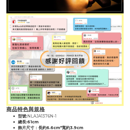
商品特色與規格
型號:
NLAJA1376N-1
總長:61cm
飾片尺寸：長約6.6cm*寬約3.9cm