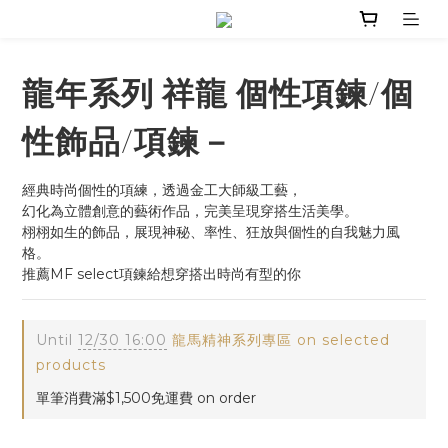
龍年系列 祥龍 個性項鍊/個
性飾品/項鍊－
經典時尚個性的項練，透過金工大師級工藝，
幻化為立體創意的藝術作品，完美呈現穿搭生活美學。
栩栩如生的飾品，展現神秘、率性、狂放與個性的自我魅力風
格。
推薦MF select項鍊給想穿搭出時尚有型的你
Until
12/30 16:00
龍馬精神系列專區 on selected
products
單筆消費滿$1,500免運費 on order