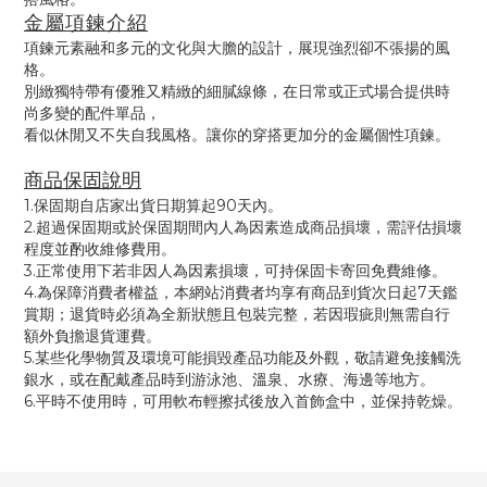
金屬項鍊介紹
項鍊元素融和多元的文化與大膽的設計
，
展現
強烈卻不張揚的風
格
。
別緻獨特帶有優雅又精緻的細膩線條，在日常或正式場合
提供時
尚多變的配件單品
，
看似休閒又不失自我風格。
讓你的穿搭
更加分的金屬個性項鍊
。
商品保固說明
1.保固期自店家出貨日期算起90天內。
2.超過保固期或於保固期間內人為因素造成商品損壞，需評估損壞
程度並酌收維修費用。
3.正常使用下若非因人為因素損壞，可持保固卡寄回免費維修。
4.為保障消費者權益，本網站消費者均享有商品到貨次日起7天鑑
賞期；退貨時必須為全新狀態且包裝完整，若因瑕疵則無需自行
額外負擔退貨運費。
5.某些化學物質及環境可能損毀產品功能及外觀，敬請避免接觸洗
銀水，或在配戴產品時到游泳池、溫泉、水療、海邊等地方。
6.平時不使用時，可用軟布輕擦拭後放入首飾盒中，並保持乾燥。