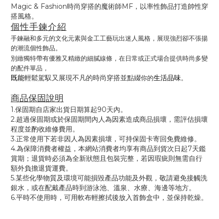
Magic & Fashion時尚穿搭的魔術師MF，以率性飾品打造帥性穿
搭風格。
個性手鍊介紹
手鍊融和多元的文化元素與金工
工藝玩出迷人風格
，展現強烈卻不張揚
的潮流個性飾品。
別緻獨特帶有優雅又精緻的細膩線條，在日常或正式場合提供時尚多變
的配件單品，
既能
生活品味
輕鬆駕馭又
展現不凡的時尚穿搭並點綴
你的
。
商品保固說明
1.保固期自店家出貨日期算起90天內。
2.超過保固期或於保固期間內人為因素造成商品損壞，需評估損壞
程度並酌收維修費用。
3.正常使用下若非因人為因素損壞，可持保固卡寄回免費維修。
4.為保障消費者權益，本網站消費者均享有商品到貨次日起7天鑑
賞期；退貨時必須為全新狀態且包裝完整，若因瑕疵則無需自行
額外負擔退貨運費。
5.某些化學物質及環境可能損毀產品功能及外觀，敬請避免接觸洗
銀水，或在配戴產品時到游泳池、溫泉、水療、海邊等地方。
6.平時不使用時，可用軟布輕擦拭後放入首飾盒中，並保持乾燥。