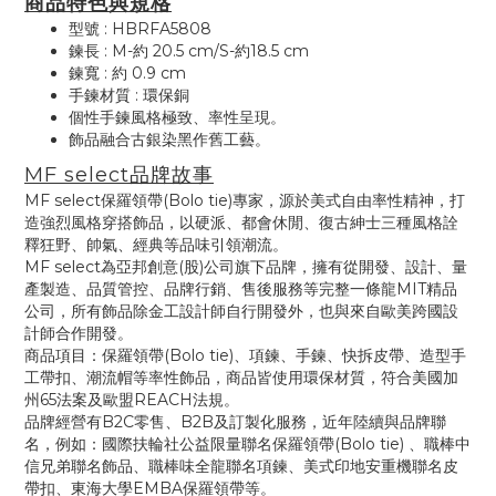
商品特色與規格
型號 : HBRFA5808
鍊長 : M-約 20.5 cm/S-約18.5 cm
鍊寬 : 約 0.9 cm
手鍊材質 : 環保銅
個性手鍊風格極致、率性呈現。
飾品融合古銀染黑作舊工藝。
MF select品牌故事
MF select保羅領帶(Bolo tie)專家，源於美式自由率性精神，打
造強烈風格穿搭飾品，以硬派、都會休閒、復古紳士三種風格詮
釋狂野、帥氣、經典等品味引領潮流。
MF select為亞邦創意(股)公司旗下品牌，擁有從開發、設計、量
產製造、品質管控、品牌行銷、售後服務等完整一條龍MIT精品
公司，所有飾品除金工設計師自行開發外，也與來自歐美跨國設
計師合作開發。
商品項目：保羅領帶(Bolo tie)、項鍊、手鍊、快拆皮帶、造型手
工帶扣、潮流帽等率性飾品，商品皆使用環保材質，符合美國加
州65法案及歐盟REACH法規。
品牌經營有B2C零售、B2B及訂製化服務，近年陸續與品牌聯
名，例如：國際扶輪社公益限量聯名保羅領帶(Bolo tie) 、職棒中
信兄弟聯名飾品、職棒味全龍聯名項鍊、美式印地安重機聯名皮
帶扣、東海大學EMBA保羅領帶等。