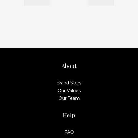
About
Brand Story
Our Values
Our Team
Help
FAQ