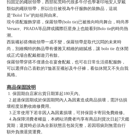
扣固定的繩狀領帶，西部拓荒時代很多牛仔也學著印地安人穿戴
類似的繩狀領帶，所以往往被視為牛仔服飾的裝飾品，這就
是“Bolol Tie”的始祖與由來。
現今搭配服飾穿搭，保羅領帶(bolo tie)已被推向時尚舞台，時尚界
Versace、PRADA等品牌或國際巨星身上也能看到Bolo tie的時尚熱
潮。
西裝襯衫搭傳統領帶一成不變，保羅領帶是取代沉悶的未來時
尚，別緻獨特的飾品帶有優雅又精緻的細膩感，讓 bolo tie 在休閒
或正式場合配戴都遊刃有餘。
保羅領帶穿搭不僅適合在宴會配戴，也可在日常生活搭配服飾，
可以選擇自己喜歡的T恤甚至襯衫及牛仔褲，看似休閒又不失自我
風格。
商品保固說明
1. 保固期自店家出貨日期算起180天內。
2.超過保固期或於保固期間內人為因素造成商品損壞，需評估損
壞程度並酌收維修費用。
3.正常使用下若非因人為因素損壞，可持保固卡寄回免費維修。
4.為保障消費者權益，本網站消費者均享有商品到貨次日起7天鑑
賞期；退貨時必須為全新狀態且包裝完整，若因瑕疵則無需自行
額外負擔退貨運費。