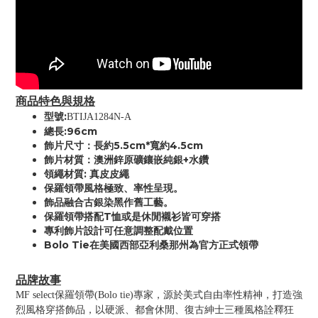
商品特色與規格
型號:
BTIJA1284N-A
總長:96cm
飾片尺寸：長約5.5cm*寬約4.5cm
飾片材質：澳洲鋅原礦鑲嵌純銀+水鑽
領繩材質: 真皮皮繩
保羅領帶風格極致、率性呈現。
飾品融合古銀染黑作舊工藝。
保羅領帶搭配T恤或是休閒襯衫皆可穿搭
專利飾片設計可任意調整配戴位置
Bolo Tie在美國西部亞利桑那州為官方正式領帶
品牌故事
MF select保羅領帶(Bolo tie)專家，源於美式自由率性精神，打造強
烈風格穿搭飾品，以硬派、都會休閒、復古紳士三種風格詮釋狂