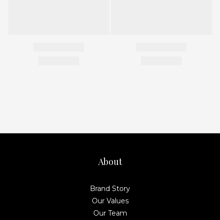
About
Brand Story
Our Values
Our Team