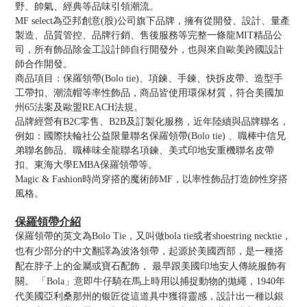
野、帥氣、經典等品味引領潮流。
MF select為亞邦創意(股)公司旗下品牌，擁有從開發、設計、量產
製造、品質管控、品牌行銷、售後服務等完整一條龍MIT精品公
司，所有飾品除金工設計師自行開發外，也與來自歐美跨國設計
師合作開發。
商品項目：保羅領帶(Bolo tie)、項鍊、手鍊、快拆皮帶、造型手
工帶扣、潮流帽等率性飾品，商品皆使用環保材質，符合美國加
州65法案及歐盟REACH法規。
品牌經營有B2C零售、B2B及訂製化服務，近年陸續與品牌聯名，
例如：國際扶輪社公益限量聯名保羅領帶(Bolo tie) 、職棒中信兄
弟聯名飾品、職棒味全龍聯名項鍊、美式印地安重機聯名皮帶
扣、東海大學EMBA保羅領帶等。
Magic & Fashion時尚穿搭的魔術師MF，以率性飾品打造帥性穿搭
風格。
保羅領帶介紹
保羅領帶的英文為Bolo Tie，又叫做bola tie或者shoestring necktie，
也有少部分的中文翻譯為波洛領帶，起源於美國西部，是一種搭
配在脖子上的金屬或寶石配飾， 最早跟美國印地安人傳統服飾有
關。 「Bola」意即牛仔騎在馬上時用以捕捉動物的拋繩，1940年
代美國亞利桑那州的银匠從這道具中獲得靈感，設計出一種以銀