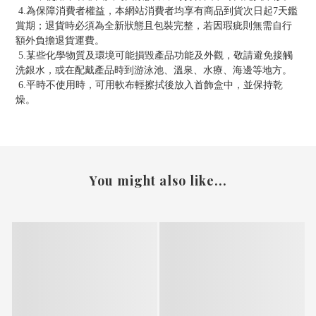
4.為保障消費者權益，本網站消費者均享有商品到貨次日起7天鑑
賞期；退貨時必須為全新狀態且包裝完整，若因瑕疵則無需自行
額外負擔退貨運費。
5.某些化學物質及環境可能損毀產品功能及外觀，敬請避免接觸
洗銀水，或在配戴產品時到游泳池、溫泉、水療、海邊等地方。
6.平時不使用時，可用軟布輕擦拭後放入首飾盒中，並保持乾
燥。
You might also like...