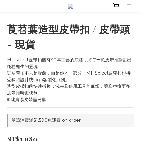
莨苕葉造型皮帶扣 / 皮帶頭
- 現貨
MF select皮帶扣擁有40年工藝的底蘊，將每一款皮帶扣刻劃出
栩栩如生的靈魂，
讓皮帶扣不只是配飾，而是你的一部分，MF Select皮帶扣也接
受獨特設計或logo客製化服務。
造型皮帶扣的快速拆換，減去您使用工具的麻煩，讓您替換更多
皮帶扣時更便利。
※此賣場皮帶需另購
單筆消費滿$1,500免運費 on order
NT$1,080