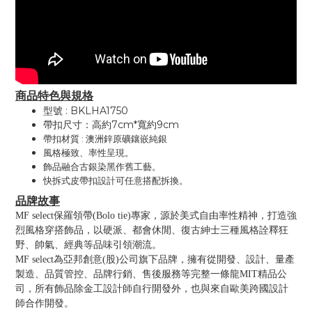
商品特色與規格
型號 : BKLHA1750
帶扣尺寸：高約7cm*寬約9cm
帶扣材質 : 澳洲鋅原礦鑲嵌純銀
風格極致、率性呈現。
飾品融合古銀染黑作舊工藝。
快拆式皮帶扣設計可任意搭配拆換。
品牌故事
MF select保羅領帶(Bolo tie)專家，源於美式自由率性精神，打造強
烈風格穿搭飾品，以硬派、都會休閒、復古紳士三種風格詮釋狂
野、帥氣、經典等品味引領潮流。
MF select為亞邦創意(股)公司旗下品牌，擁有從開發、設計、量產
製造、品質管控、品牌行銷、售後服務等完整一條龍MIT精品公
司，所有飾品除金工設計師自行開發外，也與來自歐美跨國設計
師合作開發。