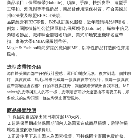
商品項目：保羅領帶(Bolo tie)、項鍊、手鍊、快拆皮帶、造型手
工帶扣、潮流帽等率性飾品，商品皆使用環保材質，符合美國加
州65法案及歐盟REACH法規。
品牌經營有B2C零售、B2B及訂製化服務，近年陸續與品牌聯名，
例如：國際扶輪社公益限量聯名保羅領帶(Bolo tie) 、職棒中信兄
弟聯名飾品、職棒味全龍聯名項鍊、美式印地安重機聯名皮帶
扣、東海大學EMBA保羅領帶等。
Magic & Fashion時尚穿搭的魔術師MF，以率性飾品打造帥性穿搭
風格。
造型皮帶扣介紹
源自於美國西部牛仔的設計靈感，運用印地安元素、復古刻花、個性鉚
釘、真皮皮革、馬毛..等來完成每一款真皮皮帶的設計，讓每一款真皮
皮帶都能蘊含西部牛仔的率性與狂野，讓配戴者穿戴出自我率性。MF 
select的皮帶與別人的不一樣，皮帶頭皆可以快速更換不需要工具，眾
多款式的皮帶頭讓一條皮帶繫出百變風格。
商品保固說明
1. 保固期自店家出貨日期算起180天內。
2.超過保固期或於保固期間內人為因素造成商品損壞，需評估損
壞程度並酌收維修費用。
3.正常使用下若非因人為因素損壞，可持保固卡寄回免費維修。