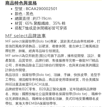
商品特色與規格
型號 : BCAA290002501
顏色 : 黑色
總圍直徑 : 約17-19cm
材質 : 65% 聚酯纖維、35% 棉
搭配T恤或是休閒襯衫皆可穿搭
MF select品牌故事
MF select保羅領帶(Bolo tie)專家，源於美式自由率性精神，打
造強烈風格穿搭飾品，以硬派、都會休閒、復古紳士三種風格詮
釋狂野、帥氣、經典等品味引領潮流。
MF select為亞邦創意(股)公司旗下品牌，擁有從開發、設計、量
產製造、品質管控、品牌行銷、售後服務等完整一條龍MIT精品
公司，所有飾品除金工設計師自行開發外，也與來自歐美跨國設
計師合作開發。
商品項目：保羅領帶(Bolo tie)、項鍊、手鍊、快拆皮帶、造型手
工帶扣、潮流帽等率性飾品，商品皆使用環保材質，符合美國加
州65法案及歐盟REACH法規。
品牌經營有B2C零售、B2B及訂製化服務，近年陸續與品牌聯
名，例如：國際扶輪社公益限量聯名保羅領帶(Bolo tie) 、職棒中
信兄弟聯名飾品、職棒味全龍聯名項鍊、美式印地安重機聯名皮
帶扣、東海大學EMBA保羅領帶等。