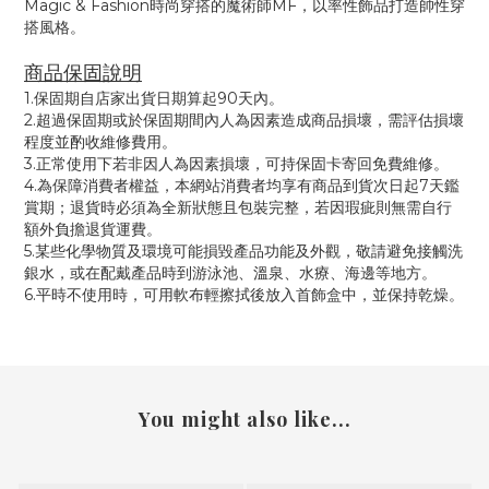
Magic & Fashion時尚穿搭的魔術師MF，以率性飾品打造帥性穿
搭風格。
商品保固說明
1.保固期自店家出貨日期算起90天內。
2.超過保固期或於保固期間內人為因素造成商品損壞，需評估損壞
程度並酌收維修費用。
3.正常使用下若非因人為因素損壞，可持保固卡寄回免費維修。
4.為保障消費者權益，本網站消費者均享有商品到貨次日起7天鑑
賞期；退貨時必須為全新狀態且包裝完整，若因瑕疵則無需自行
額外負擔退貨運費。
5.某些化學物質及環境可能損毀產品功能及外觀，敬請避免接觸洗
銀水，或在配戴產品時到游泳池、溫泉、水療、海邊等地方。
6.平時不使用時，可用軟布輕擦拭後放入首飾盒中，並保持乾燥。
You might also like...